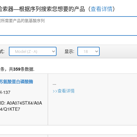
T检索器—根据序列搜索您想要的产品（
查看详情
）
式:
显示:
6
条，共
359
条数据.
/苏氨酸蛋白磷酸酶
...
>>查看详情
H-137
t ID: A0A074STX4/A0A
4/Q1KTE7