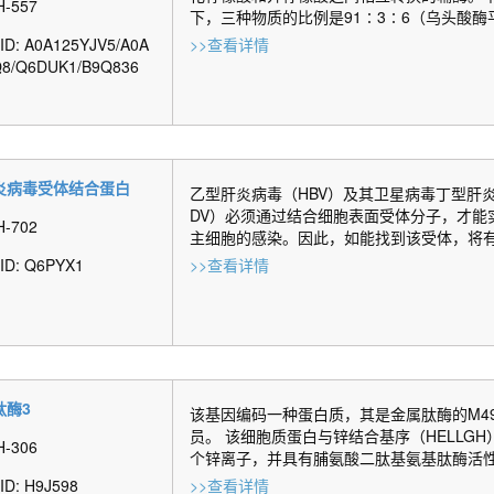
H-557
下，三种物质的比例是91∶3∶6（乌头酸酶平衡
 ID: A0A125YJV5/A0A
>>查看详情
Q8/Q6DUK1/B9Q836
炎病毒受体结合蛋白
乙型肝炎病毒（HBV）及其卫星病毒丁型肝
DV）必须通过结合细胞表面受体分子，才能
H-702
主细胞的感染。因此，如能找到该受体，将有助
 ID: Q6PYX1
>>查看详情
肽酶3
该基因编码一种蛋白质，其是金属肽酶的M4
员。 该细胞质蛋白与锌结合基序（HELLGH
H-306
个锌离子，并具有脯氨酸二肽基氨基肽酶活性.
 ID: H9J598
>>查看详情