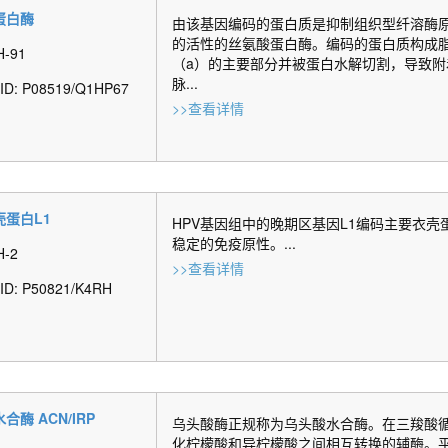
蛋白酶
由该基因编码的蛋白质是抑制组织型纤溶酶原
的活性的丝氨酸蛋白酶。编码的蛋白质构成
H-91
（a）的主要部分并被蛋白水解切割，导致附
脉...
t ID: P08519/Q1HP67
>>查看详情
壳蛋白L1
HPV基因组中的晚期区基因L1编码主要衣壳
稳定的免疫原性。...
H-2
>>查看详情
 ID: P50821/K4RH
合酶 ACN/IRP
乌头酸酶正规称为乌头酸水合酶。在三羧酸
化柠檬酸和异柠檬酸之间相互转换的辅酶。