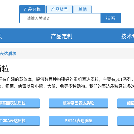
产品名称
产品货号
其他
搜索
录
产品定制
技术
表达质粒
质粒
rHub拥有自建的载体库，提供数百种构建好的重组表达质粒，主要有
pET
系列
物、细菌、病毒以及小鼠、大鼠、兔等多种动物。我们的表达质粒经过多
源基因表达质粒
植物基因表达质粒
细
ET-30A表达质粒
PET43表达质粒