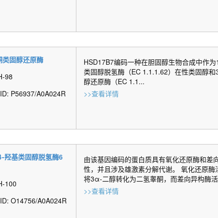
-酮类固醇还原酶
HSD17B7编码一种在胆固醇生物合成中作为1
类固醇脱氢酶（EC 1.1.1.62）在性类固醇和
H-98
醇还原酶（EC 1.1...
 ID: P56937/A0A024R
>>查看详情
β-羟基类固醇脱氢酶6
由该基因编码的蛋白质具有氧化还原酶和差
性，并且涉及雄激素分解代谢。 氧化还原酶
将3α-二醇转化为二氢睾酮，而差向异构酶活性
H-100
>>查看详情
t ID: O14756/A0A024R