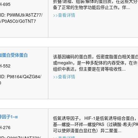
折叠/退褶、组装/解体的蛋白质，在这些大
H-695
备了正常的生物学功能后停止工作。伴...
t ID: P9WMJ9/A5TZ77/
>>查看详情
6/P0A5C0/G0TNT7
脂蛋白受体蛋白
该基因编码的蛋白质，低密度脂蛋白相关蛋白2(
或megalin，是一种多配体的内吞受体，在
H-552
组织中表达，但主要是在肾等吸收性...
 ID: P98164/Q4ZG84/
>>查看详情
0
因子1-α
低氧诱导因子， HIF-1是低氧诱导结合蛋白
基—螺旋—环袢—螺旋PAS（过碘酸-希夫(PA
H-276
可以使卵清蛋白显红色）异二聚蛋...