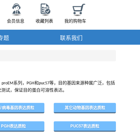
会员信息
收藏列表
我的购物车
专题
联系我们
，
系列，
和
等，目的基因来源种属广泛，包括
proEM
PGH
puc57
次测试，保证目的蛋白可溶性表达。
菌/病毒基因表达质粒
其它动物基因表达质粒
PGH表达质粒
PUC57表达质粒