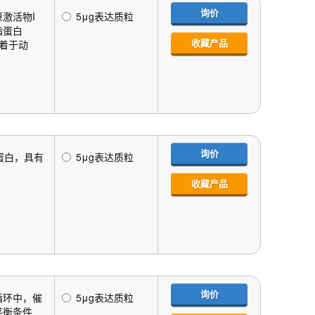
询价
激活物I
5μg表达质粒
脂蛋白
收藏产品
着于动
询价
蛋白，具有
5μg表达质粒
收藏产品
询价
循环中，催
5μg表达质粒
平衡条件