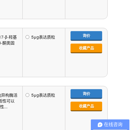
询价
7-β-羟基
5μg表达质粒
3-酮类固
收藏产品
询价
向异构酶活
5μg表达质粒
活性可以
收藏产品
...
在线咨询