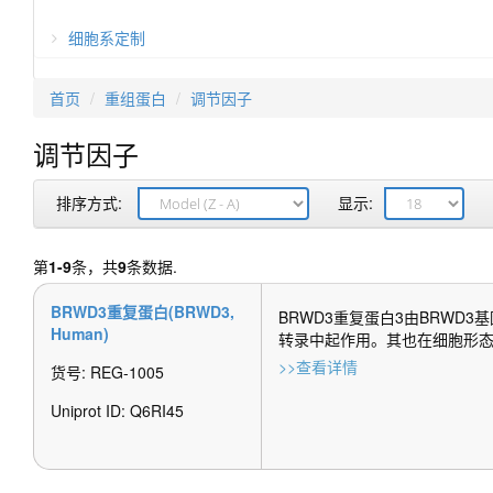
细胞系定制
首页
重组蛋白
调节因子
调节因子
排序方式:
显示:
第
1-9
条，共
9
条数据.
BRWD3重复蛋白(BRWD3, 
BRWD3重复蛋白3由BRW
Human)
转录中起作用。其也在细胞形态和
>>查看详情
货号: REG-1005
Uniprot ID: Q6RI45